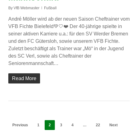
By
VfB Webmaster
Fußball
André Möller wird ab der neuen Saison Cheftrainer vom
VFB Fichte Bielefeld💚🤍❤️ Der 40-jährige spielte in
seiner aktiven Karriere u.a.: für den SV Werder Bremen
und den FC Gütersloh, sowie unserem VFB Fichte.
Zuletzt beschäftigt als Trainer war „Mö“ in der Jugend
des SC Verl, sowie als Cheftrainer der
Seniorenmannschaft…
Read More
Previous
1
2
3
4
…
22
Next