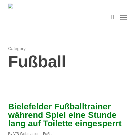
Skip
to
search
Menu
main
content
Category
Fußball
Bielefelder Fußballtrainer
während Spiel eine Stunde
lang auf Toilette eingesperrt
By
VfB Webmaster
Fußball