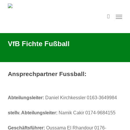
Skip
to
search
Menu
main
content
VfB Fichte Fußball
Ansprechpartner Fussball:
Abteilungsleiter:
Daniel Kirchkessler 0163-3649984
stellv. Abteilungsleiter:
Namik Cakir 0174-9684155
Geschäftsführer:
Oussama El Rhandour 0176-