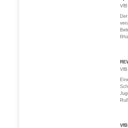
VfB
Der
ver
Bet
Rh
REW
VfB
Ein
Sch
Juge
Ruß
VfB