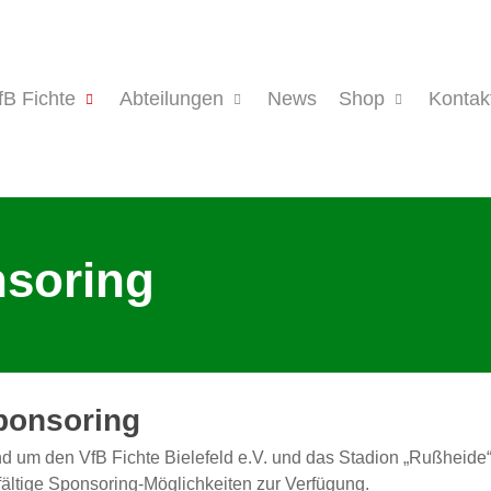
fB Fichte
Abteilungen
News
Shop
Kontak
nsoring
ponsoring
d um den VfB Fichte Bielefeld e.V. und das Stadion „Rußheid
lfältige Sponsoring-Möglichkeiten zur Verfügung.