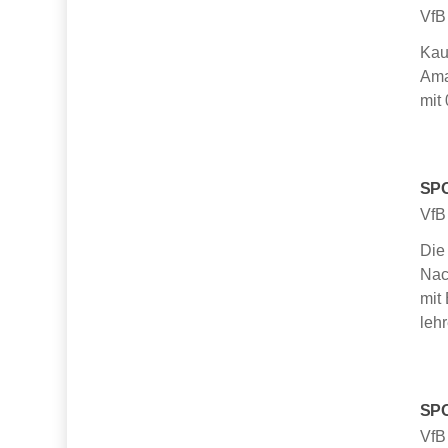
VfB
Kau
Ama
mit
SPO
VfB
Die
Nac
mit
leh
SPO
VfB