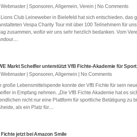
 Webmaster
|
Sponsoren
,
Allgemein
,
Verein
|
No Comments
 Lions Club Leineweber in Bielefeld hat sich entschieden, das
anstalteten Vespa Charity Tour mit über 100 Teilnehmern für un
rag zusammen, wofür wir uns sehr herzlich bedanken. Vom Ver
andour…
E Markt Scheifler unterstützt VfB Fichte-Akademie für Sport,
 Webmaster
|
Sponsoren
,
Allgemein
|
No Comments
e große Lebensmittelspende konnte der VfB Fichte für sein n
eifler in Empfang nehmen. „Die VfB Fichte Akademie hat es si
ndlichen nicht nur eine Plattform für sportliche Betätigung zu 
heide, als ein Platz für…
 Fichte jetzt bei Amazon Smile