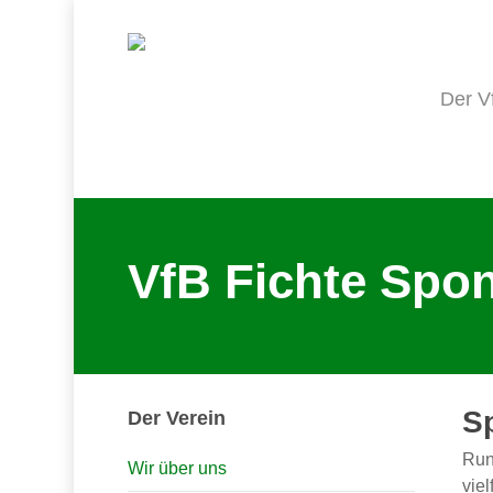
Skip
to
main
content
Der V
VfB Fichte Spo
S
Der Verein
Run
Wir über uns
vie