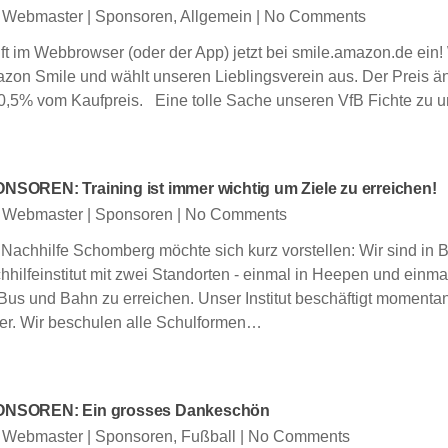
 Webmaster
|
Sponsoren
,
Allgemein
|
No Comments
ft im Webbrowser (oder der App) jetzt bei smile.amazon.de ein! 
zon Smile und wählt unseren Lieblingsverein aus. Der Preis änd
 0,5% vom Kaufpreis. Eine tolle Sache unseren VfB Fichte zu un
NSOREN: Training ist immer wichtig um Ziele zu erreichen!
 Webmaster
|
Sponsoren
|
No Comments
 Nachhilfe Schomberg möchte sich kurz vorstellen: Wir sind in B
hhilfeinstitut mit zwei Standorten - einmal in Heepen und einma
 Bus und Bahn zu erreichen. Unser Institut beschäftigt momenta
rer. Wir beschulen alle Schulformen…
NSOREN: Ein grosses Dankeschön
 Webmaster
|
Sponsoren
,
Fußball
|
No Comments