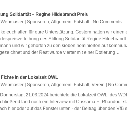
ftung Solidarität – Regine Hildebrandt Preis
 Webmaster
|
Sponsoren
,
Allgemein
,
Fußball
|
No Comments
ke euch allen für eure Unterstützung. Gestern hatten wir einen 
despreisverleihung des Stiftung Solidarität Regine Hildebrandt
mann und wir gehörten zu den sieben nominierten auf kommuna
gezeichnet und der Rest wurde vierter mit einer Dotierung…
 Fichte in der Lokalzeit OWL
 Webmaster
|
Sponsoren
,
Allgemein
,
Fußball
,
Verein
|
No Comm
Donnerstag, 21.03.2024 berichtete die Lokalzeit OWL des WDR 
chließend fand noch ein Interview mit Oussama El Rhandour stat
ach hier oder auf das Fenster unten - der Beitrag über den VfB s