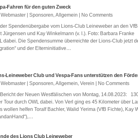
pa-Fahren für den guten Zweck
 Webmaster
|
Sponsoren
,
Allgemein
|
No Comments
 der Spendenübergabe vom Lions-Club Leineweber an den VfB Fic
it Jürgensen und Kay Winkelmann (v. l.). Foto: Barbara Franke
 dabei. Die Spendensumme überreichte der Lions-Club jetzt dem
gration“ und der Elterninitiative…
ns-Leineweber Club und Vespa-Fans unterstützen den Förder
 Webmaster
|
Sponsoren
,
Allgemein
,
Verein
|
No Comments
 Bericht der Neuen Westfälischen von Montag, 14.08.2023: 13
er Tour durch OWL dabei. Von Verl ging es 45 Kilometer über La
s wollen helfen Toralf Bachler, Walid Yerima (VfB Fichte), Kay 
andanHand“),…
nde des Lions Club Leineweber