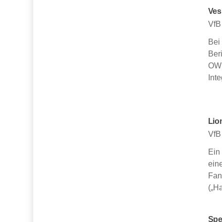
Ves
VfB
Bei
Ber
OWL
Inte
Lio
VfB
Ein
ein
Fan
(„H
Spe