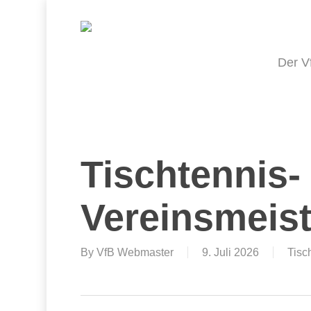
Skip
to
main
content
Der V
Tischtennis-
Vereinsmeist
By
VfB Webmaster
9. Juli 2026
Tisc