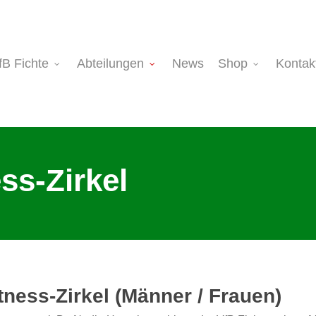
fB Fichte
Abteilungen
News
Shop
Kontak
ss-Zirkel
tness-Zirkel (Männer / Frauen)