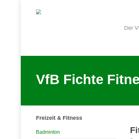
Skip
to
main
content
Der V
VfB Fichte Fitne
Freizeit & Fitness
Fi
Badminton