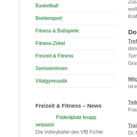
Zus
Basketball
wol
Kraf
Breitensport
Fitness & Ballspiele
Do
Tre
Fitness-Zirkel
don
Freizeit & Fitness
Tur
Gra
SeniorenInnen
Mit
Vitalgymnastik
ist 
Tei
Freizeit & Fitness – News
Fra
Podestplatz knapp
verpasst
Tra
Die Volleyballer des VfB Fichte
Dr.