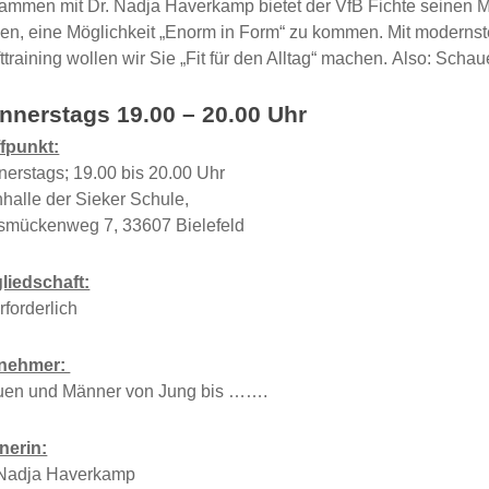
ammen mit Dr. Nadja Haverkamp bietet der VfB Fichte seinen M
len, eine Möglichkeit „Enorm in Form“ zu kommen. Mit moderns
ttraining wollen wir Sie „Fit für den Alltag“ machen. Also: Scha
nnerstags 19.00 – 20.00 Uhr
ffpunkt:
nerstags; 19.00 bis 20.00 Uhr
nhalle der Sieker Schule,
smückenweg 7, 33607 Bielefeld
gliedschaft:
erforderlich
lnehmer:
uen und Männer von Jung bis …….
inerin:
 Nadja Haverkamp