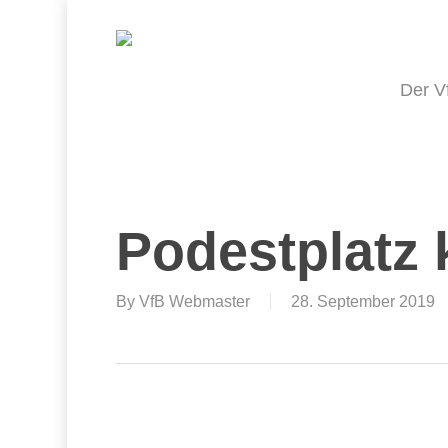
Skip
to
main
content
Der V
Podestplatz 
By
VfB Webmaster
28. September 2019