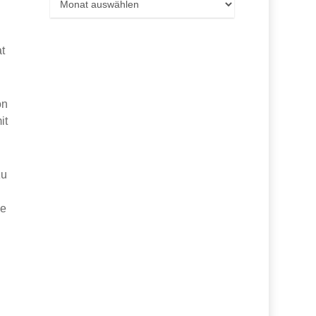
t
on
it
zu
le