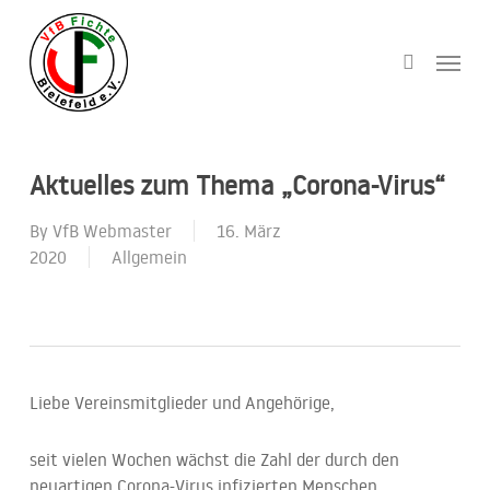
Skip
to
Menu
search
main
content
Aktuelles zum Thema „Corona-Virus“
By
VfB Webmaster
16. März
2020
Allgemein
Liebe Vereinsmitglieder und Angehörige,
seit vielen Wochen wächst die Zahl der durch den
neuartigen Corona-Virus infizierten Menschen.