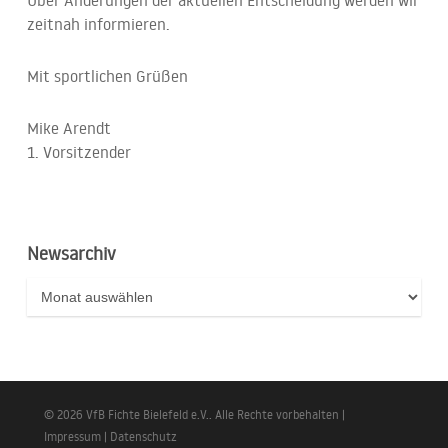
Über Änderungen der aktuellen Entscheidung werden wir
zeitnah informieren.
Mit sportlichen Grüßen
Mike Arendt
1. Vorsitzender
Newsarchiv
Newsarchiv
© 2026 VfB Fichte Bielefeld e.V.. Alle Rechte vorbehalten |
Impressum
|
Datenschutz