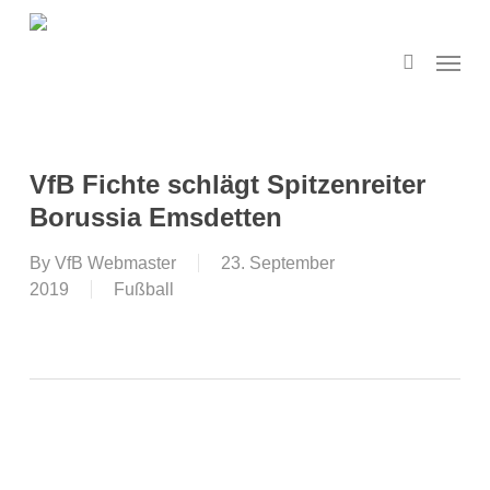
Skip
to
search
Menu
main
content
VfB Fichte schlägt Spitzenreiter
Borussia Emsdetten
By
VfB Webmaster
23. September
2019
Fußball