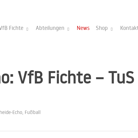
VfB Fichte
Abteilungen
News
Shop
Kontak
o: VfB Fichte – TuS
heide-Echo
,
Fußball