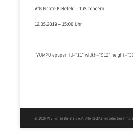
VfB Fichte Bielefeld – TuS Tengern
12.05.2019 – 15:00 Uhr
[YUMPU epaper_id=“11″ width=“512″ height=“3
© 2026 VfB Fichte Bielefeld e.V.. Alle Rechte vorbehalten |
Impr