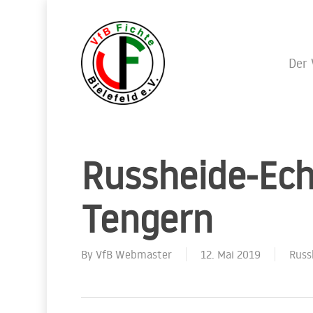
Skip
to
main
content
Der 
Russheide-Ech
Tengern
By
VfB Webmaster
12. Mai 2019
Russ