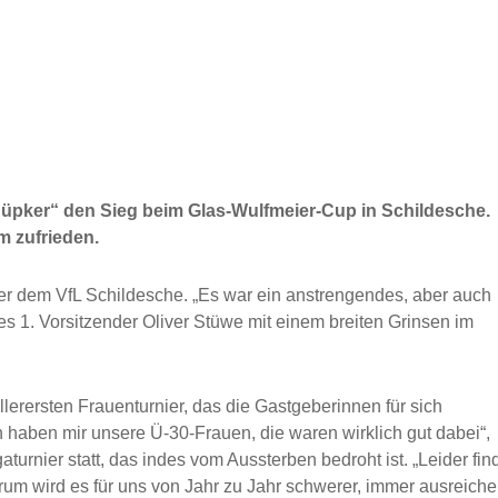
„Hüpker“ den Sieg beim Glas-Wulfmeier-Cup in Schildesche.
m zufrieden.
ter dem VfL Schildesche. „Es war ein anstrengendes, aber auch
 1. Vorsitzender Oliver Stüwe mit einem breiten Grinsen im
lerersten Frauenturnier, das die Gastgeberinnen für sich
 haben mir unsere Ü-30-Frauen, die waren wirklich gut dabei“,
turnier statt, das indes vom Aussterben bedroht ist. „Leider fin
darum wird es für uns von Jahr zu Jahr schwerer, immer ausreich