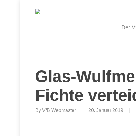
Skip
to
main
content
Der V
Glas-Wulfme
Fichte vertei
By
VfB Webmaster
20. Januar 2019