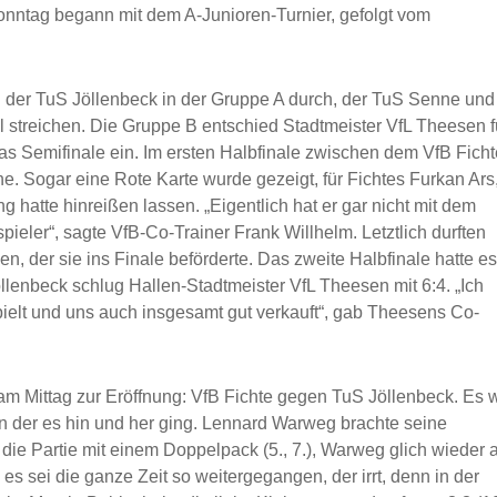
onntag begann mit dem A-Junioren-Turnier, gefolgt vom
nd der TuS Jöllenbeck in der Gruppe A durch, der TuS Senne und
 streichen. Die Gruppe B entschied Stadtmeister VfL Theesen f
das Semifinale ein. Im ersten Halbfinale zwischen dem VfB Ficht
. Sogar eine Rote Karte wurde gezeigt, für Fichtes Furkan Ars
g hatte hinreißen lassen. „Eigentlich hat er gar nicht mit dem
eler“, sagte VfB-Co-Trainer Frank Willhelm. Letztlich durften
en, der sie ins Finale beförderte. Das zweite Halbfinale hatte es
öllenbeck schlug Hallen-Stadtmeister VfL Theesen mit 6:4. „Ich
ielt und uns auch insgesamt gut verkauft“, gab Theesens Co-
am Mittag zur Eröffnung: VfB Fichte gegen TuS Jöllenbeck. Es 
 in der es hin und her ging. Lennard Warweg brachte seine
 die Partie mit einem Doppelpack (5., 7.), Warweg glich wieder 
t, es sei die ganze Zeit so weitergegangen, der irrt, denn in der