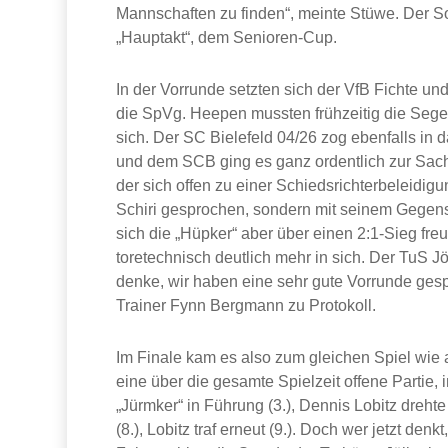
Mannschaften zu finden“, meinte Stüwe. Der S
„Hauptakt“, dem Senioren-Cup.
In der Vorrunde setzten sich der VfB Fichte u
die SpVg. Heepen mussten frühzeitig die Segel
sich. Der SC Bielefeld 04/26 zog ebenfalls in 
und dem SCB ging es ganz ordentlich zur Sache
der sich offen zu einer Schiedsrichterbeleidigun
Schiri gesprochen, sondern mit seinem Gegenspi
sich die „Hüpker“ aber über einen 2:1-Sieg freu
toretechnisch deutlich mehr in sich. Der TuS J
denke, wir haben eine sehr gute Vorrunde gesp
Trainer Fynn Bergmann zu Protokoll.
Im Finale kam es also zum gleichen Spiel wie 
eine über die gesamte Spielzeit offene Partie,
„Jürmker“ in Führung (3.), Dennis Lobitz drehte
(8.), Lobitz traf erneut (9.). Doch wer jetzt denk