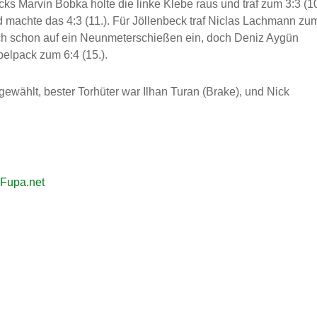
ks Marvin Bobka holte die linke Klebe raus und traf zum 3:3 (10
d machte das 4:3 (11.). Für Jöllenbeck traf Niclas Lachmann zu
sich schon auf ein Neunmeterschießen ein, doch Deniz Aygün
lpack zum 6:4 (15.).
ewählt, bester Torhüter war Ilhan Turan (Brake), und Nick
 Fupa.net