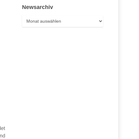
Newsarchiv
Newsarchiv
det
end