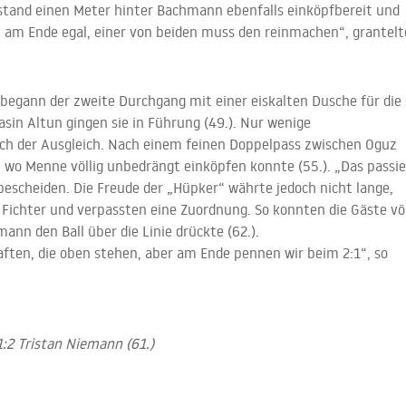
t stand einen Meter hinter Bachmann ebenfalls einköpfbereit und
st am Ende egal, einer von beiden muss den reinmachen“, grantelt
 begann der zweite Durchgang mit einer eiskalten Dusche für die
in Altun gingen sie in Führung (49.). Nur wenige
ch der Ausgleich. Nach einem feinen Doppelpass zwischen Oguz
e, wo Menne völlig unbedrängt einköpfen konnte (55.). „Das passie
bescheiden. Die Freude der „Hüpker“ währte jedoch nicht lange,
Fichter und verpassten eine Zuordnung. So konnten die Gäste völ
ann den Ball über die Linie drückte (62.).
haften, die oben stehen, aber am Ende pennen wir beim 2:1“, so
 1:2 Tristan Niemann (61.)