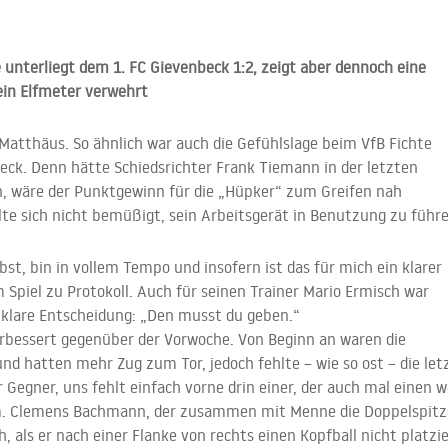
 unterliegt dem 1. FC Gievenbeck 1:2, zeigt aber dennoch eine
ein Elfmeter verwehrt
Matthäus. So ähnlich war auch die Gefühlslage beim VfB Fichte
beck. Denn hätte Schiedsrichter Frank Tiemann in der letzten
n, wäre der Punktgewinn für die „Hüpker“ zum Greifen nah
te sich nicht bemüßigt, sein Arbeitsgerät in Benutzung zu führe
ubst, bin in vollem Tempo und insofern ist das für mich ein klarer
Spiel zu Protokoll. Auch für seinen Trainer Mario Ermisch war
 klare Entscheidung: „Den musst du geben.“
verbessert gegenüber der Vorwoche. Von Beginn an waren die
nd hatten mehr Zug zum Tor, jedoch fehlte – wie so ost – die let
r Gegner, uns fehlt einfach vorne drin einer, der auch mal einen 
m. Clemens Bachmann, der zusammen mit Menne die Doppelspitz
h, als er nach einer Flanke von rechts einen Kopfball nicht platzi