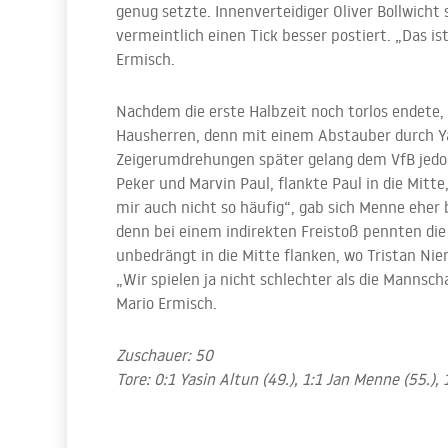
genug setzte. Innenverteidiger Oliver Bollwich
vermeintlich einen Tick besser postiert. „Das i
Ermisch.
Nachdem die erste Halbzeit noch torlos endete,
Hausherren, denn mit einem Abstauber durch Yas
Zeigerumdrehungen später gelang dem VfB jedo
Peker und Marvin Paul, flankte Paul in die Mitt
mir auch nicht so häufig“, gab sich Menne eher 
denn bei einem indirekten Freistoß pennten die 
unbedrängt in die Mitte flanken, wo Tristan Niem
„Wir spielen ja nicht schlechter als die Mannsc
Mario Ermisch.
Zuschauer: 50
Tore: 0:1 Yasin Altun (49.), 1:1 Jan Menne (55.),