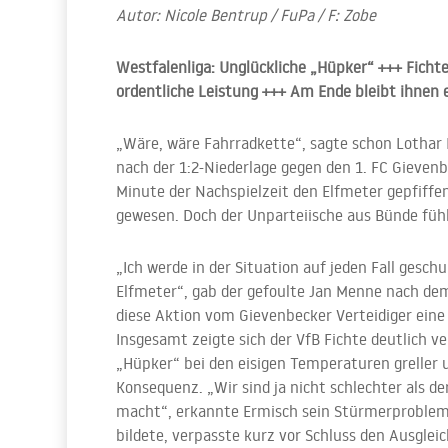
Autor: Nicole Bentrup / FuPa / F: Zobe
Westfalenliga: Unglückliche „Hüpker“ +++ Fichte
ordentliche Leistung +++ Am Ende bleibt ihnen 
„Wäre, wäre Fahrradkette“, sagte schon Lothar 
nach der 1:2-Niederlage gegen den 1. FC Gieven
Minute der Nachspielzeit den Elfmeter gepfiffe
gewesen. Doch der Unparteiische aus Bünde fühl
„Ich werde in der Situation auf jeden Fall gesch
Elfmeter“, gab der gefoulte Jan Menne nach dem 
diese Aktion vom Gievenbecker Verteidiger eine
Insgesamt zeigte sich der VfB Fichte deutlich 
„Hüpker“ bei den eisigen Temperaturen greller u
Konsequenz. „Wir sind ja nicht schlechter als de
macht“, erkannte Ermisch sein Stürmerproble
bildete, verpasste kurz vor Schluss den Ausgleic