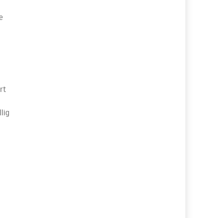
e
rt
lig