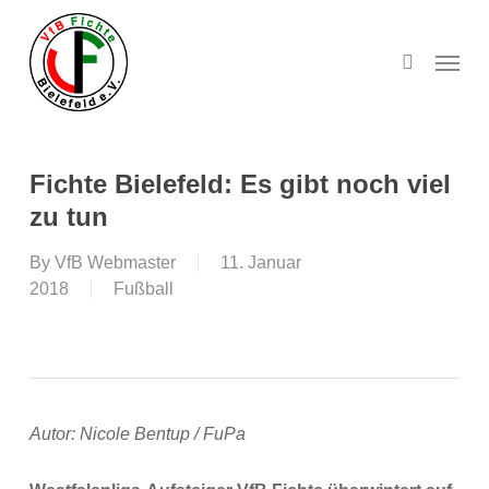
Skip
to
search
Menu
main
content
Fichte Bielefeld: Es gibt noch viel
zu tun
By
VfB Webmaster
11. Januar
2018
Fußball
Autor: Nicole Bentup / FuPa