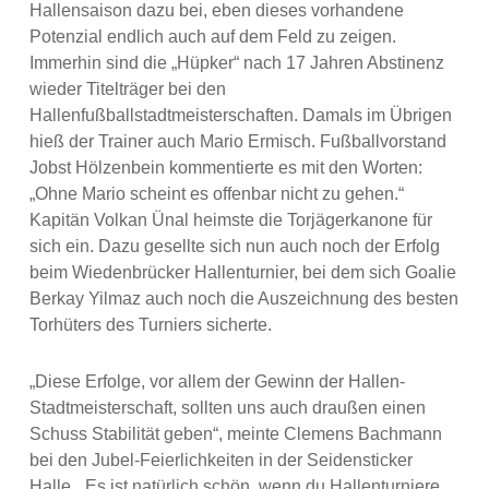
Hallensaison dazu bei, eben dieses vorhandene
Potenzial endlich auch auf dem Feld zu zeigen.
Immerhin sind die „Hüpker“ nach 17 Jahren Abstinenz
wieder Titelträger bei den
Hallenfußballstadtmeisterschaften. Damals im Übrigen
hieß der Trainer auch Mario Ermisch. Fußballvorstand
Jobst Hölzenbein kommentierte es mit den Worten:
„Ohne Mario scheint es offenbar nicht zu gehen.“
Kapitän Volkan Ünal heimste die Torjägerkanone für
sich ein. Dazu gesellte sich nun auch noch der Erfolg
beim Wiedenbrücker Hallenturnier, bei dem sich Goalie
Berkay Yilmaz auch noch die Auszeichnung des besten
Torhüters des Turniers sicherte.
„Diese Erfolge, vor allem der Gewinn der Hallen-
Stadtmeisterschaft, sollten uns auch draußen einen
Schuss Stabilität geben“, meinte Clemens Bachmann
bei den Jubel-Feierlichkeiten in der Seidensticker
Halle. „Es ist natürlich schön, wenn du Hallenturniere