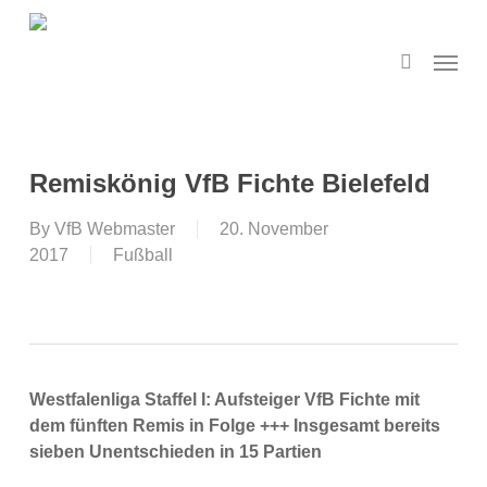
Skip
to
search
Menu
main
content
Remiskönig VfB Fichte Bielefeld
By
VfB Webmaster
20. November
2017
Fußball
Westfalenliga Staffel I: Aufsteiger VfB Fichte mit
dem fünften Remis in Folge +++ Insgesamt bereits
sieben Unentschieden in 15 Partien