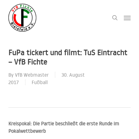
Skip
to
Menu
search
main
content
FuPa tickert und filmt: TuS Eintracht
– VfB Fichte
By
VfB Webmaster
30. August
2017
Fußball
Kreispokal: Die Partie beschließt die erste Runde im
Pokalwettbewerb