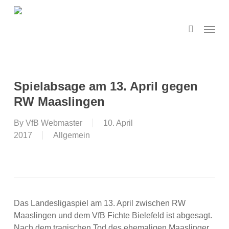
Skip
to
search
Menu
main
content
Spielabsage am 13. April gegen
RW Maaslingen
By
VfB Webmaster
10. April
2017
Allgemein
Das Landesligaspiel am 13. April zwischen RW
Maaslingen und dem VfB Fichte Bielefeld ist abgesagt.
Nach dem tragischen Tod des ehemaligen Maaslinger