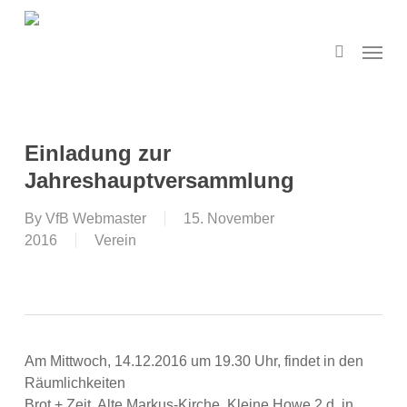
Skip
to
search
Menu
main
content
Einladung zur
Jahreshauptversammlung
By
VfB Webmaster
15. November
2016
Verein
Am Mittwoch, 14.12.2016 um 19.30 Uhr, findet in den
Räumlichkeiten
Brot + Zeit, Alte Markus-Kirche, Kleine Howe 2 d, in