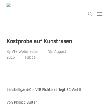
Skip
to
Menu
search
main
content
Kostprobe auf Kunstrasen
By
VfB Webmaster
15. August
2016
Fußball
Landesliga: 4:0 – VfB Fichte zerlegt SC Verl II
Von Philipp Bülter