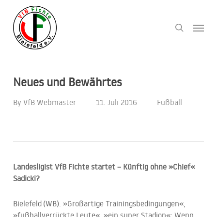
Skip
to
Menu
search
main
content
Neues und Bewährtes
By
VfB Webmaster
11. Juli 2016
Fußball
Landesligist VfB Fichte startet – Künftig ohne »Chief«
Sadicki?
Bielefeld (WB). »Großartige Trainingsbedingungen«,
»fußballverrückte Leute«, »ein super Stadion«: Wenn