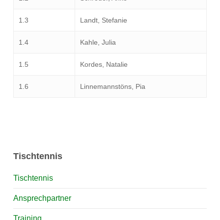
1.3
Landt, Stefanie
1.4
Kahle, Julia
1.5
Kordes, Natalie
1.6
Linnemannstöns, Pia
Tischtennis
Tischtennis
Ansprechpartner
Training