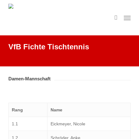
Skip
to
search
Menu
main
content
VfB Fichte Tischtennis
Damen-Mannschaft
Rang
Name
1.1
Eickmeyer, Nicole
1.2
Schröder, Anke