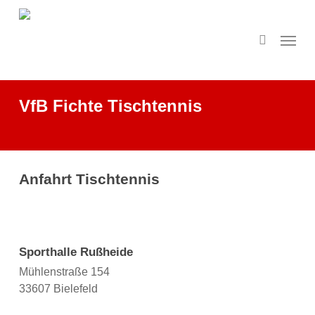
Skip
to
search
Menu
main
content
VfB Fichte Tischtennis
Anfahrt Tischtennis
Sporthalle Rußheide
Mühlenstraße 154
33607 Bielefeld