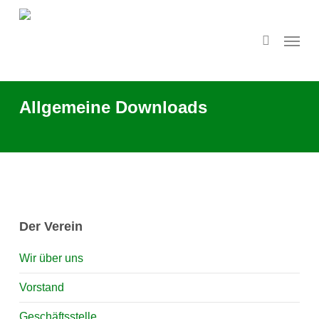
Skip
to
search
Menu
main
content
Allgemeine Downloads
Der Verein
Wir über uns
Vorstand
Geschäftsstelle